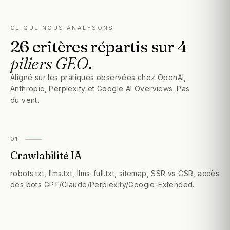
CE QUE NOUS ANALYSONS
26
critères
répartis
sur
4
piliers
GEO
.
Aligné sur les pratiques observées chez OpenAI,
Anthropic, Perplexity et Google AI Overviews. Pas
du vent.
0
1
Crawlabilité IA
robots.txt, llms.txt, llms-full.txt, sitemap, SSR vs CSR, accès
des bots GPT/Claude/Perplexity/Google-Extended.