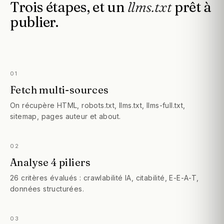
Trois
étapes,
et
un
llms.txt
prêt
à
publier.
01
Fetch multi-sources
On récupère HTML, robots.txt, llms.txt, llms-full.txt,
sitemap, pages auteur et about.
02
Analyse 4 piliers
26 critères évalués : crawlabilité IA, citabilité, E-E-A-T,
données structurées.
03