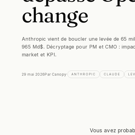
change
Anthropic vient de boucler une levée de 65 mill
965 Md$. Décryptage pour PM et CMO : impact 
market et KPI.
29 mai 2026
Par
Canopy
·
ANTHROPIC
CLAUDE
LE
Vous avez probabl