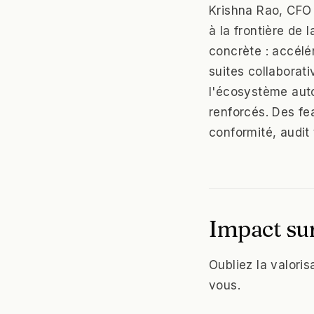
Krishna Rao, CFO 
à la frontière de 
concrète : accélér
suites collaborati
l'écosystème auto
renforcés. Des fe
conformité, audit t
Impact sur
Oubliez la valoris
vous.