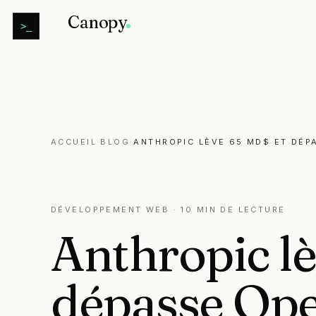
Canopy
>_
ACCUEIL
·
BLOG
·
ANTHROPIC LÈVE 65 MD$ ET DÉP
DÉVELOPPEMENT WEB
· 10 MIN DE LECTURE
Anthropic
l
dépasse
Op