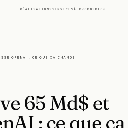
RÉALISATIONS
SERVICES
À PROPOS
BLOG
ASSE OPENAI : CE QUE ÇA CHANGE
ève
65
Md$
et
enAI
:
ce
que
ça