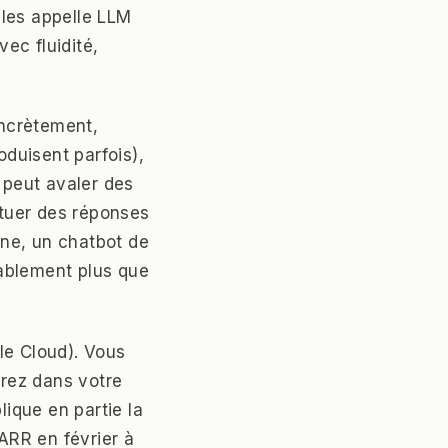
 les appelle LLM
ec fluidité,
oncrètement,
oduisent parfois),
 peut avaler des
tuer des réponses
rne, un chatbot de
bablement plus que
le Cloud). Vous
rez dans votre
ique en partie la
'ARR en février à