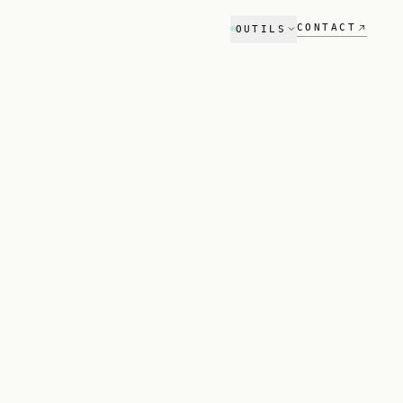
CONTACT
OUTILS
Audit SEO
Référencement Google
Audit GEO
Visibilité ChatGPT & Perplexity
Scanner stack tech
NOUVEAU
Compare ton stack vs concurrent
Estimateur
Budget projet en 2 min