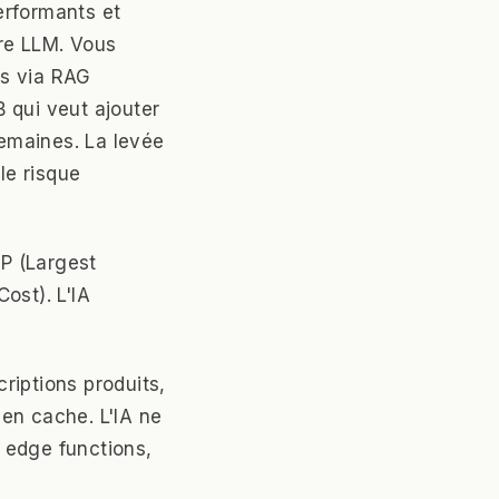
erformants et
pre LLM. Vous
es via RAG
 qui veut ajouter
emaines. La levée
le risque
CP (Largest
ost). L'IA
riptions produits,
en cache. L'IA ne
, edge functions,