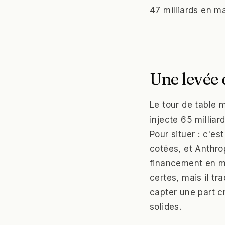
47 milliards en ma
Une levée 
Le tour de table 
injecte 65 milliar
Pour situer : c'es
cotées, et Anthro
financement en ma
certes, mais il tr
capter une part c
solides.