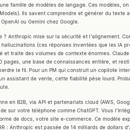
 une famille de modèles de langage. Ces modèles, on
odels). Ils savent comprendre et générer du texte av
OpenAI ou Gemini chez Google.
ce ? Anthropic mise sur la sécurité et l'alignement. C
s hallucinations (ces réponses inventées que les IA pr
lité et traite des volumes de contexte énormes. Claude
 pages, une base de connaissances entière, et resti
rdre le fil. Pour un PM qui construit un copilote inte
un assistant de vente, cette fiabilité pèse lourd. Pro
ute.
nne en B2B, via API et partenariats cloud (AWS, Goog
ude sur votre téléphone comme ChatGPT. Vous l'intég
orme de docs, votre site e-commerce. Ce modèle expl
R : Anthropic est passée de 14 milliards de dollars d