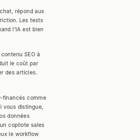
'achat, répond aux
iction. Les tests
and l'IA est bien
u contenu SEO à
duit le coût par
r des articles.
per-financés comme
 vous distingue,
 vos données
 un copilote sales
ieux le workflow