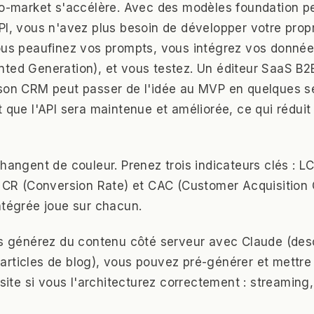
to-market s'accélère. Avec des modèles foundation p
PI, vous n'avez plus besoin de développer votre pro
vous peaufinez vos prompts, vous intégrez vos donné
ted Generation), et vous testez. Un éditeur SaaS B2B
 son CRM peut passer de l'idée au MVP en quelques s
 que l'API sera maintenue et améliorée, ce qui réduit 
changent de couleur. Prenez trois indicateurs clés : L
, CR (Conversion Rate) et CAC (Customer Acquisition C
ntégrée joue sur chacun.
us générez du contenu côté serveur avec Claude (desc
rticles de blog), vous pouvez pré-générer et mettre 
 site si vous l'architecturez correctement : streaming