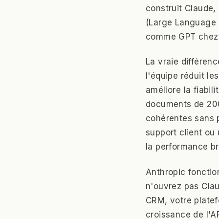
construit Claude,
(Large Language M
comme GPT chez 
La vraie différen
l'équipe réduit le
améliore la fiabi
documents de 200
cohérentes sans pe
support client ou 
la performance br
Anthropic fonctio
n'ouvrez pas Cla
CRM, votre platef
croissance de l'AR