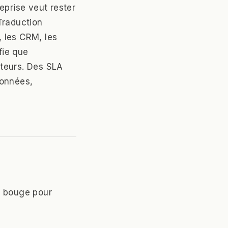
eprise veut rester
 Traduction
, les CRM, les
fie que
cteurs. Des SLA
données,
ui bouge pour