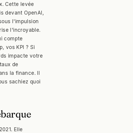
ux. Cette levée
ais devant OpenAI,
sous l'impulsion
ise l'incroyable.
qui compte
, vos KPI ? Si
rds impacte votre
 taux de
ns la finance. Il
ous sachiez quoi
débarque
021. Elle