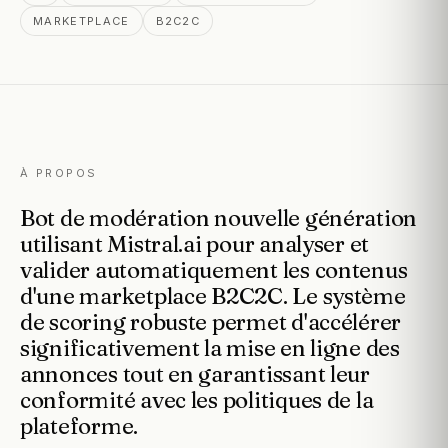
MARKETPLACE
B2C2C
À PROPOS
Bot
de
modération
nouvelle
génération
utilisant
Mistral.ai
pour
analyser
et
valider
automatiquement
les
contenus
d'une
marketplace
B2C2C.
Le
système
de
scoring
robuste
permet
d'accélérer
significativement
la
mise
en
ligne
des
annonces
tout
en
garantissant
leur
conformité
avec
les
politiques
de
la
plateforme.