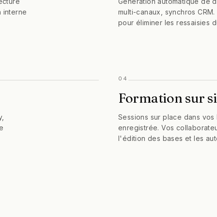
ecture
Génération automatique de dev
 interne
multi-canaux, synchros CRM. 
pour éliminer les ressaisies d
04
Formation sur si
y,
Sessions sur place dans vos l
le
enregistrée. Vos collaborate
l'édition des bases et les au