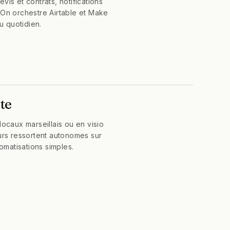
is et contrats, notifications
On orchestre Airtable et Make
u quotidien.
te
ocaux marseillais ou en visio
urs ressortent autonomes sur
tomatisations simples.