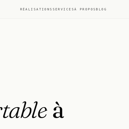
RÉALISATIONS
SERVICES
À PROPOS
BLOG
rtable
à