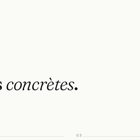
s
concrètes
.
03