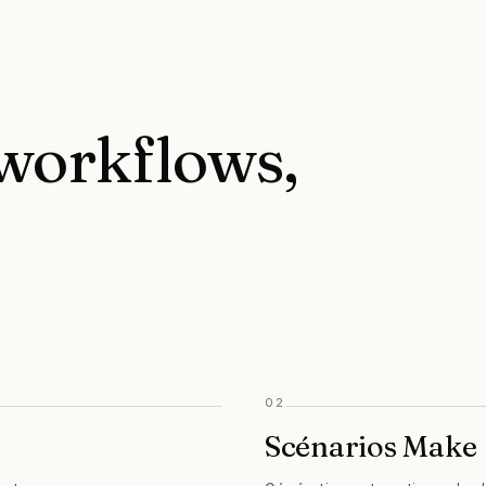
workflows,
02
Scénarios Make