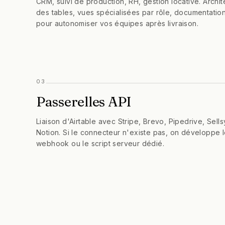
CRM, suivi de production, RH, gestion locative. Archit
des tables, vues spécialisées par rôle, documentation
pour autonomiser vos équipes après livraison.
03
Passerelles API
Liaison d'Airtable avec Stripe, Brevo, Pipedrive, Sells
Notion. Si le connecteur n'existe pas, on développe 
webhook ou le script serveur dédié.