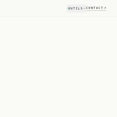
CONTACT
OUTILS
Audit SEO
Référencement Google
Audit GEO
Visibilité ChatGPT & Perplexity
Scanner stack tech
NOUVEAU
Compare ton stack vs concurrent
Estimateur
Budget projet en 2 min