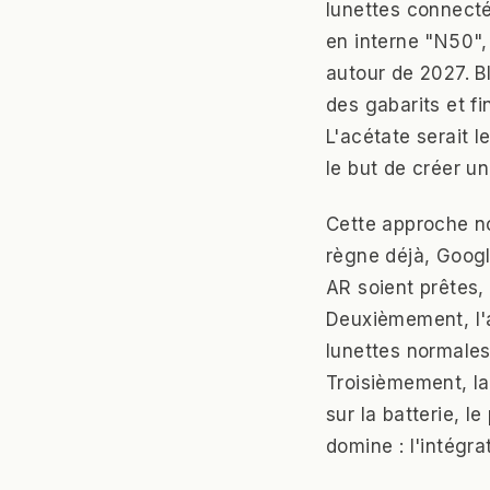
lunettes connecté
en interne "N50",
autour de 2027. B
des gabarits et f
L'acétate serait l
le but de créer u
Cette approche no
règne déjà, Googl
AR soient prêtes, 
Deuxièmement, l'a
lunettes normales
Troisièmement, la
sur la batterie, l
domine : l'intégrat