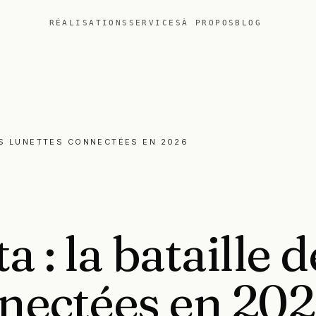
RÉALISATIONS
SERVICES
À PROPOS
BLOG
ES LUNETTES CONNECTÉES EN 2026
ta
:
la
bataille
d
nectées
en
202