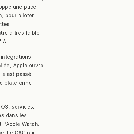
loppe une puce
, pour piloter
ttes
re à très faible
IA.
 intégrations
allée, Apple ouvre
i s'est passé
ne plateforme
 OS, services,
es dans les
 l'Apple Watch.
me. Le CAC par