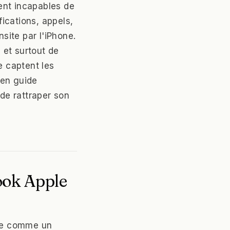
ent incapables de
ications, appels,
site par l'iPhone.
, et surtout de
e captent les
 en guide
 de rattraper son
book Apple
tée comme un