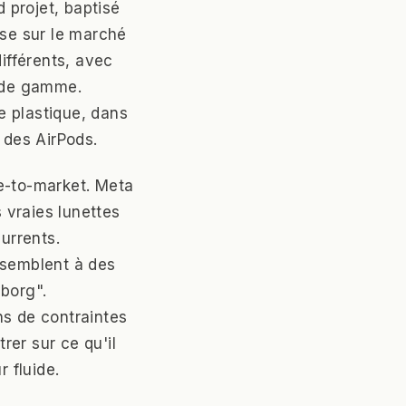
 projet, baptisé
ise sur le marché
ifférents, avec
t de gamme.
le plastique, dans
 des AirPods.
me-to-market. Meta
 vraies lunettes
urrents.
ssemblent à des
yborg".
ns de contraintes
rer sur ce qu'il
r fluide.