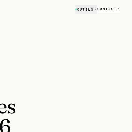
CONTACT
OUTILS
Audit SEO
Référencement Google
Audit GEO
Visibilité ChatGPT & Perplexity
Scanner stack tech
NOUVEAU
Compare ton stack vs concurrent
Estimateur
es
Budget projet en 2 min
6