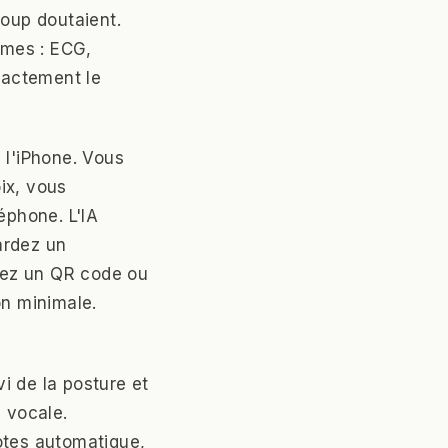
coup doutaient.
omes : ECG,
exactement le
 l'iPhone. Vous
ix, vous
éphone. L'IA
ardez un
nnez un QR code ou
ion minimale.
i de la posture et
n vocale.
otes automatique,