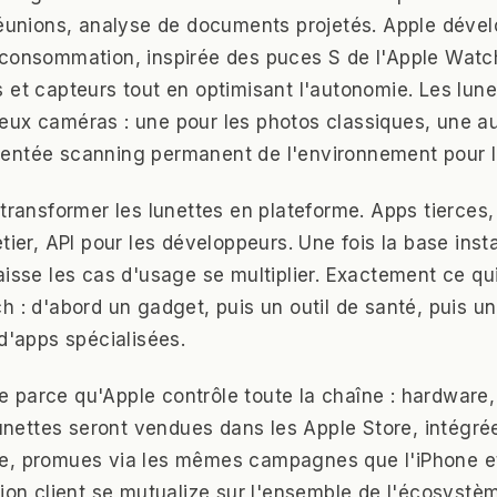
réunions, analyse de documents projetés. Apple déve
consommation, inspirée des puces S de l'Apple Watch
 et capteurs tout en optimisant l'autonomie. Les lune
ux caméras : une pour les photos classiques, une aut
entée scanning permanent de l'environnement pour l'
 transformer les lunettes en plateforme. Apps tierces,
tier, API pour les développeurs. Une fois la base inst
aisse les cas d'usage se multiplier. Exactement ce qu
h : d'abord un gadget, puis un outil de santé, puis u
 d'apps spécialisées.
parce qu'Apple contrôle toute la chaîne : hardware,
 lunettes seront vendues dans les Apple Store, intégré
e, promues via les mêmes campagnes que l'iPhone et
tion client se mutualize sur l'ensemble de l'écosystè