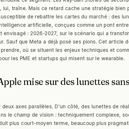
errouille ce segment. Les Ray-Ban Stories de second
, lui, traîne. Mais ce retard cache une stratégie bien
usceptible de rebattre les cartes du marché : des lu
intelligence artificielle, conçues comme un pont entr
envisagé : 2026-2027, sur le scénario qui a transfo
r. Sauf que Meta a déjà posé ses pions. Cet article
prendre, où se situent les enjeux techniques et com
our les PME et startups qui misent sur le wearable.
pple mise sur des lunettes san
ur deux axes parallèles. D'un côté, des lunettes de ré
ns le champ de vision : techniquement complexe, soc
oduit plus court-moyen terme, beaucoup plus pragmat