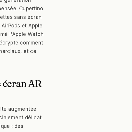
e génération
 pensée. Cupertino
nettes sans écran
e AirPods et Apple
rmé l'Apple Watch
 décrypte comment
merciaux, et ce
s écran AR
alité augmentée
ialement délicat.
ique : des