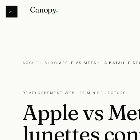
Canopy
>_
ACCUEIL
·
BLOG
·
APPLE VS META : LA BATAILLE D
DÉVELOPPEMENT WEB
· 12 MIN DE LECTURE
Apple
vs
Me
lunettes
con