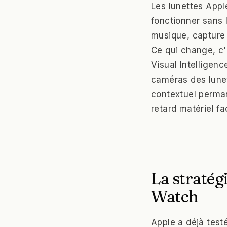
Les lunettes Appl
fonctionner sans 
musique, capture p
Ce qui change, c'e
Visual Intelligen
caméras des lunett
contextuel permane
retard matériel f
La stratég
Watch
Apple a déjà test