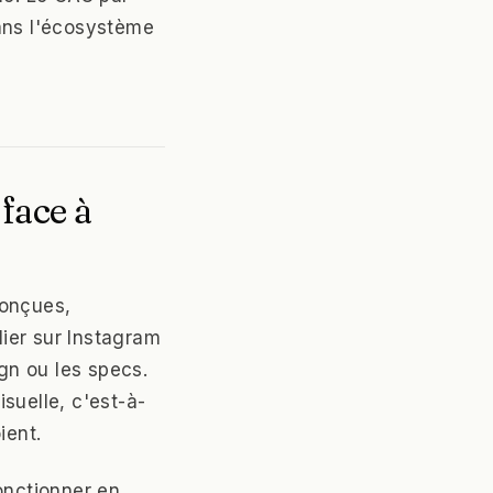
dans l'écosystème
 face à
conçues,
ier sur Instagram
gn ou les specs.
isuelle, c'est-à-
ient.
onctionner en