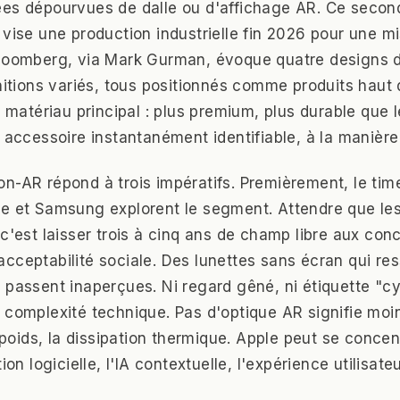
es dépourvues de dalle ou d'affichage AR. Ce second
 vise une production industrielle fin 2026 pour une m
loomberg, via Mark Gurman, évoque quatre designs d
initions variés, tous positionnés comme produits hau
e matériau principal : plus premium, plus durable que 
n accessoire instantanément identifiable, à la manière
n-AR répond à trois impératifs. Premièrement, le ti
e et Samsung explorent le segment. Attendre que les
c'est laisser trois à cinq ans de champ libre aux conc
cceptabilité sociale. Des lunettes sans écran qui re
 passent inaperçues. Ni regard gêné, ni étiquette "c
 complexité technique. Pas d'optique AR signifie moi
e poids, la dissipation thermique. Apple peut se concent
ion logicielle, l'IA contextuelle, l'expérience utilisateu