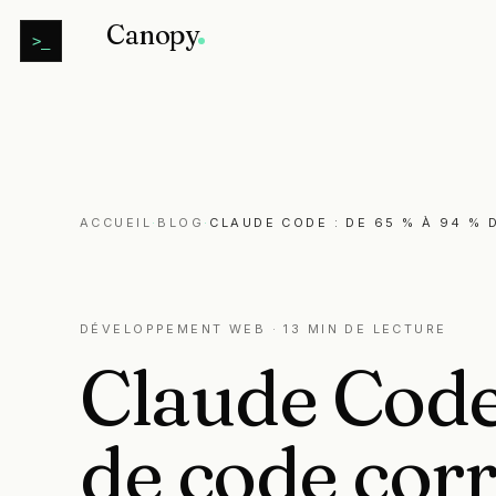
Canopy
>_
ACCUEIL
·
BLOG
·
CLAUDE CODE : DE 65 % À 94 %
DÉVELOPPEMENT WEB
· 13 MIN DE LECTURE
Claude
Cod
de
code
corr