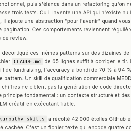
nctionnel, puis s'élance dans un refactoring qu'on ne
se trois tests. Ou il invente une API qui n'existe nul
, il ajoute une abstraction "pour l'avenir" quand vous
e pagination. Ces comportements reviennent régulièr
 de review.
 décortiqué ces mêmes patterns sur des dizaines de 
chier
de 65 lignes suffit à corriger le tir.
CLAUDE.md
ill de fundraising, l'accuracy a bondi de 70 % à 94 
ce pattern. Un skill de qualification commerciale MED
chiffres ne ciblent pas la génération de code direct
le principe fondamental : un contexte structuré et des
LM créatif en exécutant fiable.
a récolté 42 000 étoiles GitHub 
karpathy-skills
 cachée. C'est un fichier texte qui encode quatre co