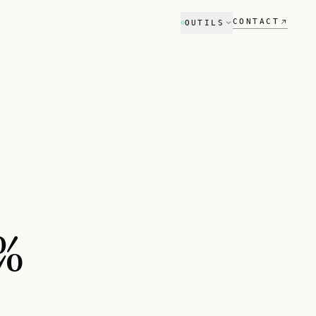
CONTACT
OUTILS
Audit SEO
Référencement Google
Audit GEO
Visibilité ChatGPT & Perplexity
Scanner stack tech
NOUVEAU
Compare ton stack vs concurrent
Estimateur
%
Budget projet en 2 min