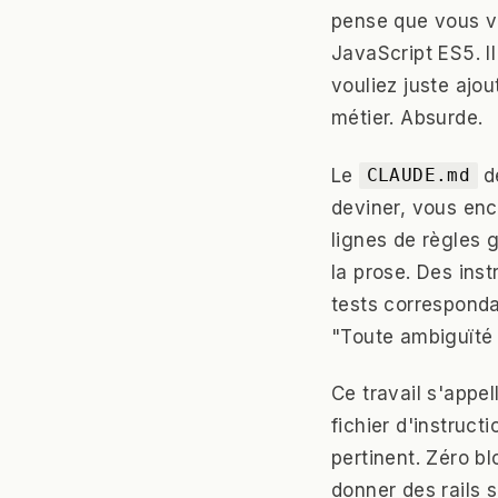
pense que vous vo
JavaScript ES5. Il
vouliez juste ajou
métier. Absurde.
Le
de
CLAUDE.md
deviner, vous en
lignes de règles g
la prose. Des ins
tests corresponda
"Toute ambiguïté d
Ce travail s'appel
fichier d'instruct
pertinent. Zéro bl
donner des rails 