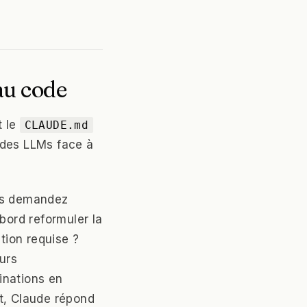
au code
t le
CLAUDE.md
 des LLMs face à
ous demandez
bord reformuler la
tion requise ?
urs
cinations en
t, Claude répond