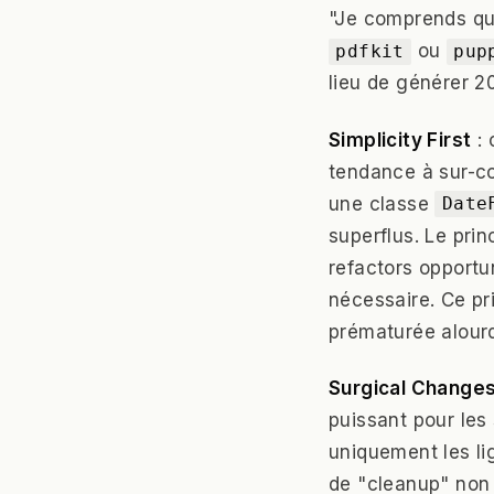
"Je comprends qu
ou
pdfkit
pup
lieu de générer 2
Simplicity First
: 
tendance à sur-co
une classe
Date
superflus. Le pri
refactors opportun
nécessaire. Ce pr
prématurée alourd
Surgical Change
puissant pour les
uniquement les li
de "cleanup" non