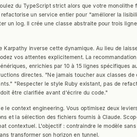
ulez du TypeScript strict alors que votre monolithe 
 refactorise un service entier pour "améliorer la lisib
ter un log. Il crée une classe abstraite pour trois lign
 Karpathy inverse cette dynamique. Au lieu de laiss
codez vos attentes explicitement. La recommandation
énériques, enrichies par 10 à 15 lignes spécifiques au
tructions directes. "Ne jamais toucher aux classes d
nts." "Respecter le style Ruby existant, pas de refact
oit être clarifiée avant d'écrire du code."
le le context engineering. Vous optimisez deux levier
ions et la sélection des fichiers fournis à Claude. Sco
oat contextuel. L'objectif : contraindre le modèle sans 
sans transformer son horizon en tunnel.