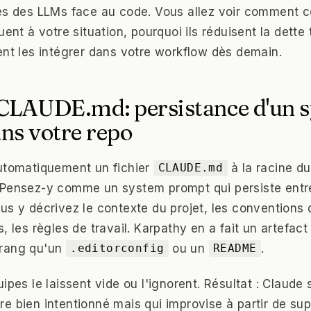
es des LLMs face au code. Vous allez voir comment c
uent à votre situation, pourquoi ils réduisent la dette
ent les intégrer dans votre workflow dès demain.
r CLAUDE.md: persistance d'un 
ns votre repo
automatiquement un fichier
à la racine d
CLAUDE.md
 Pensez-y comme un system prompt qui persiste entr
us y décrivez le contexte du projet, les conventions 
, les règles de travail. Karpathy en a fait un artefac
 rang qu'un
ou un
.
.editorconfig
README
ipes le laissent vide ou l'ignorent. Résultat : Claude
e bien intentionné mais qui improvise à partir de supp