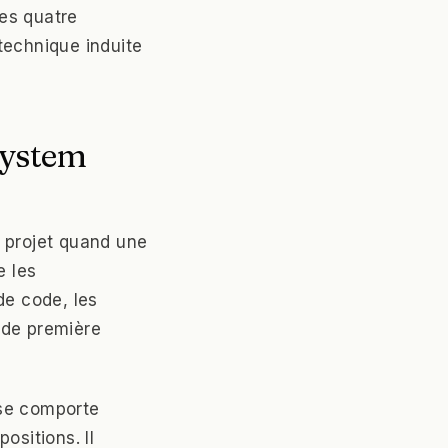
es quatre
 technique induite
system
u projet quand une
e les
de code, les
t de première
 se comporte
ositions. Il