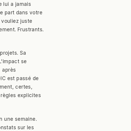
 lui a jamais
le part dans votre
 vouliez juste
ement. Frustrants.
projets. Sa
 L'impact se
% après
DIC est passé de
ement, certes,
 règles explicites
en une semaine.
nstats sur les