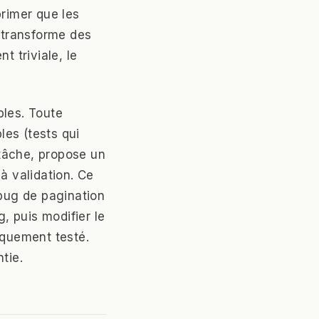
primer que les
e transforme des
t triviale, le
bles. Toute
es (tests qui
tâche, propose un
à validation. Ce
 bug de pagination
g, puis modifier le
iquement testé.
tie.