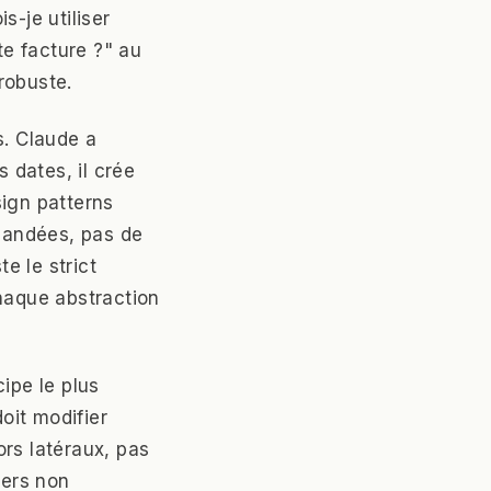
is-je utiliser
tte facture ?" au
robuste.
s. Claude a
 dates, il crée
sign patterns
emandées, pas de
e le strict
chaque abstraction
cipe le plus
oit modifier
rs latéraux, pas
iers non