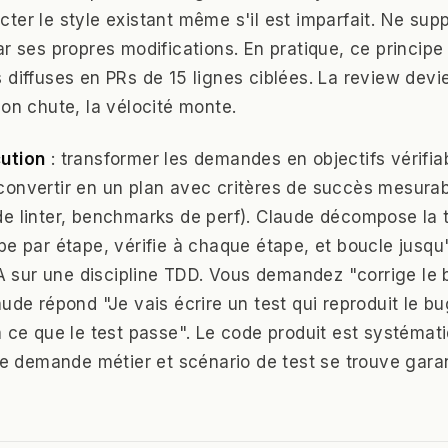
ter le style existant même s'il est imparfait. Ne sup
ar ses propres modifications. En pratique, ce princip
diffuses en PRs de 15 lignes ciblées. La review devien
ion chute, la vélocité monte.
ution
: transformer les demandes en objectifs vérifia
onvertir en un plan avec critères de succès mesurabl
e linter, benchmarks de perf). Claude décompose la 
pe par étape, vérifie à chaque étape, et boucle jusqu'
'IA sur une discipline TDD. Vous demandez "corrige le
aude répond "Je vais écrire un test qui reproduit le bu
à ce que le test passe". Le code produit est systémat
tre demande métier et scénario de test se trouve garan