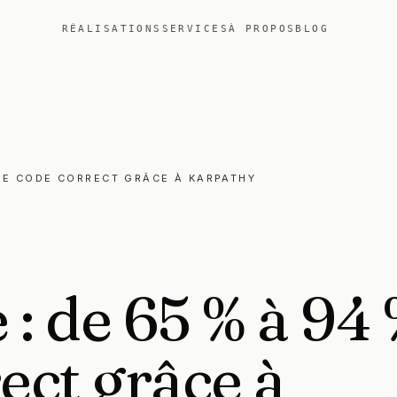
RÉALISATIONS
SERVICES
À PROPOS
BLOG
 DE CODE CORRECT GRÂCE À KARPATHY
e
:
de
65
%
à
94
ect
grâce
à