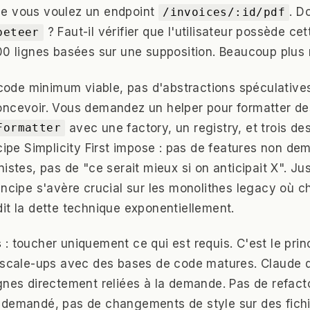
e vous voulez un endpoint
. Do
/invoices/:id/pdf
? Faut-il vérifier que l'utilisateur possède ce
peteer
00 lignes basées sur une supposition. Beaucoup plus 
code minimum viable, pas d'abstractions spéculative
ncevoir. Vous demandez un helper pour formatter des
avec une factory, un registry, et trois de
Formatter
ncipe Simplicity First impose : pas de features non d
istes, pas de "ce serait mieux si on anticipait X". Just
incipe s'avère crucial sur les monolithes legacy où 
it la dette technique exponentiellement.
s
: toucher uniquement ce qui est requis. C'est le prin
 scale-ups avec des bases de code matures. Claude d
gnes directement reliées à la demande. Pas de refacto
 demandé, pas de changements de style sur des fich