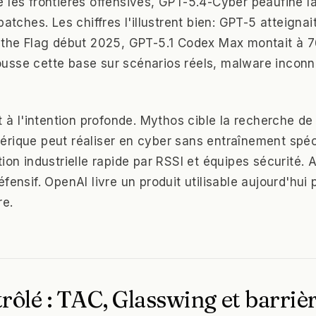
 les frontières offensives, GPT-5.4-Cyber peaufine la
patches. Les chiffres l'illustrent bien: GPT-5 atteigna
e the Flag début 2025, GPT-5.1 Codex Max montait à
sse cette base sur scénarios réels, malware inconnu
t à l'intention profonde. Mythos cible la recherche d
rique peut réaliser en cyber sans entraînement spéc
ion industrielle rapide par RSSI et équipes sécurité. 
fensif. OpenAI livre un produit utilisable aujourd'hui
re.
rôlé : TAC, Glasswing et barrièr