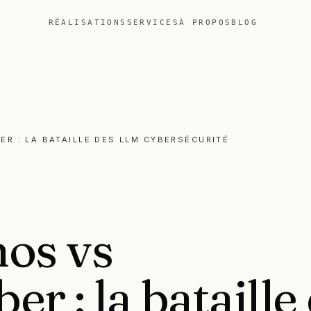
RÉALISATIONS
SERVICES
À PROPOS
BLOG
ER : LA BATAILLE DES LLM CYBERSÉCURITÉ
hos
vs
ber
:
la
bataille