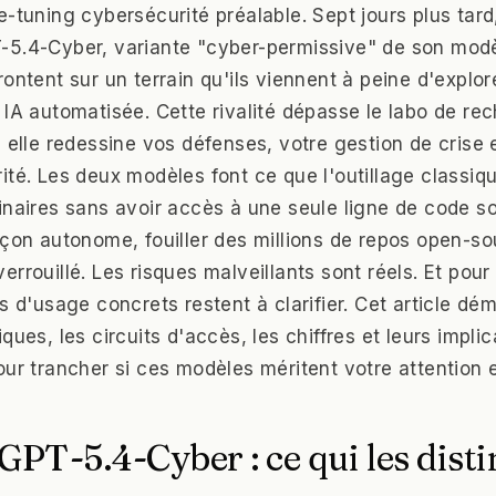
e-tuning cybersécurité préalable. Sept jours plus tar
-5.4-Cyber, variante "cyber-permissive" de son modè
ontent sur un terrain qu'ils viennent à peine d'explore
 IA automatisée. Cette rivalité dépasse le labo de re
, elle redessine vos défenses, votre gestion de crise
té. Les deux modèles font ce que l'outillage classiqu
inaires sans avoir accès à une seule ligne de code s
açon autonome, fouiller des millions de repos open-so
rrouillé. Les risques malveillants sont réels. Et pour
s d'usage concrets restent à clarifier. Cet article dém
ques, les circuits d'accès, les chiffres et leurs implic
our trancher si ces modèles méritent votre attention 
GPT-5.4-Cyber : ce qui les dist