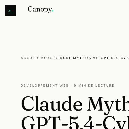
Canopy
>_
ACCUEIL
·
BLOG
·
CLAUDE MYTHOS VS GPT-5.4-CYB
DÉVELOPPEMENT WEB
· 9 MIN DE LECTURE
Claude
Myt
GPT-5.4-Cy