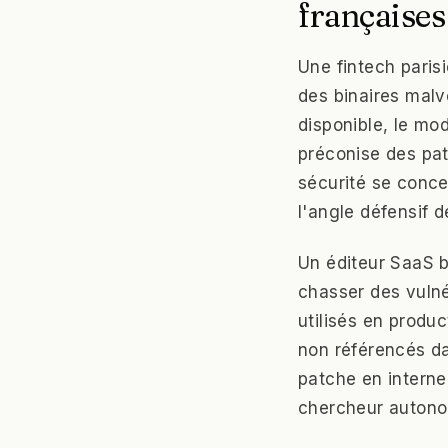
françaises
Une fintech pari
des binaires mal
disponible, le mo
préconise des pat
sécurité se concen
l'angle défensif 
Un éditeur SaaS 
chasser des vuln
utilisés en produ
non référencés da
patche en interne
chercheur autono