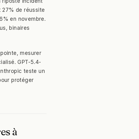
 riposte incident
it 27% de réussite
 76% en novembre.
s, binaires
e pointe, mesurer
ialisé. GPT-5.4-
Anthropic teste un
 pour protéger
es à