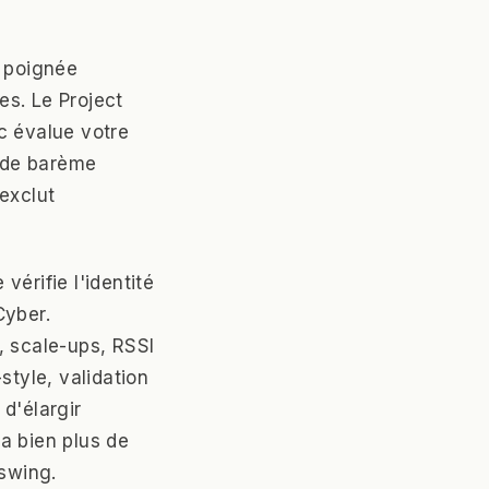
e poignée
es. Le Project
c évalue votre
s de barème
 exclut
érifie l'identité
Cyber.
, scale-ups, RSSI
style, validation
d'élargir
a bien plus de
swing.