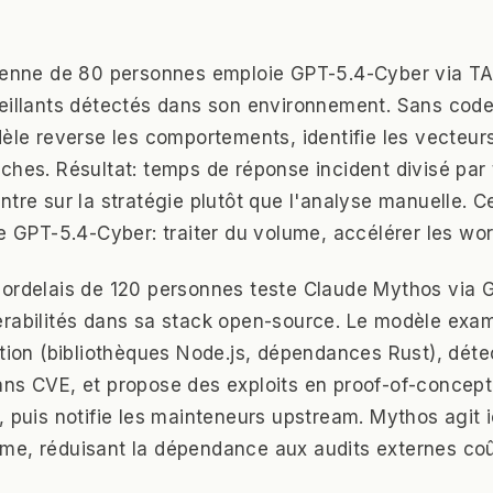
sienne de 80 personnes emploie GPT-5.4-Cyber via TA
veillants détectés dans son environnement. Sans cod
dèle reverse les comportements, identifie les vecteur
ches. Résultat: temps de réponse incident divisé par t
tre sur la stratégie plutôt que l'analyse manuelle. Ce
de GPT-5.4-Cyber: traiter du volume, accélérer les wor
bordelais de 120 personnes teste Claude Mythos via 
érabilités dans sa stack open-source. Le modèle exa
ction (bibliothèques Node.js, dépendances Rust), dét
ns CVE, et propose des exploits en proof-of-concept.
, puis notifie les mainteneurs upstream. Mythos agit
me, réduisant la dépendance aux audits externes co