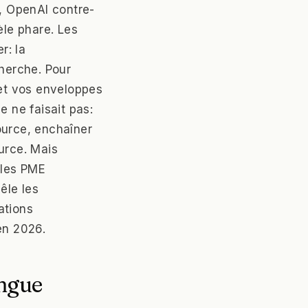
d, OpenAI contre-
le phare. Les
r: la
cherche. Pour
 et vos enveloppes
e ne faisait pas:
ource, enchaîner
urce. Mais
 les PME
êle les
ations
en 2026.
ingue