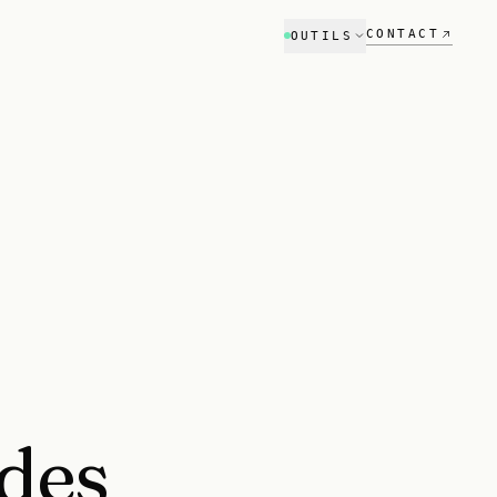
CONTACT
OUTILS
Audit SEO
Référencement Google
Audit GEO
Visibilité ChatGPT & Perplexity
Scanner stack tech
NOUVEAU
Compare ton stack vs concurrent
Estimateur
Budget projet en 2 min
des