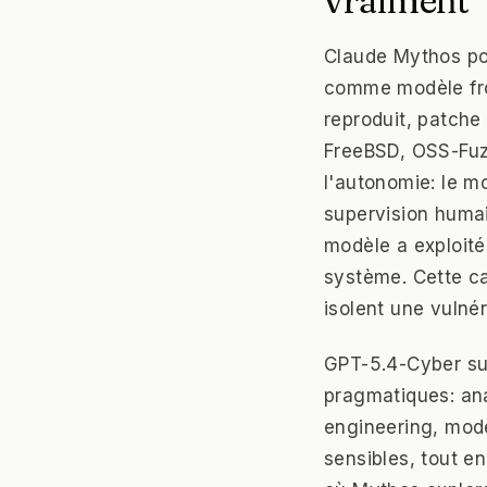
vraiment
Claude Mythos por
comme modèle fron
reproduit, patche 
FreeBSD, OSS-Fuzz
l'autonomie: le m
supervision humai
modèle a exploité
système. Cette ca
isolent une vulnéra
GPT-5.4-Cyber sui
pragmatiques: ana
engineering, modé
sensibles, tout e