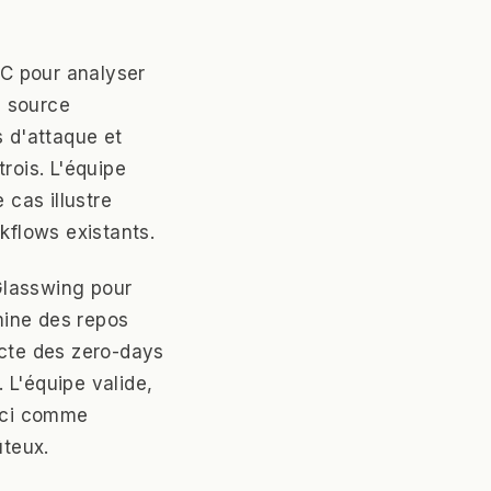
C pour analyser
e source
s d'attaque et
rois. L'équipe
 cas illustre
kflows existants.
Glasswing pour
mine des repos
ecte des zero-days
 L'équipe valide,
 ici comme
ûteux.