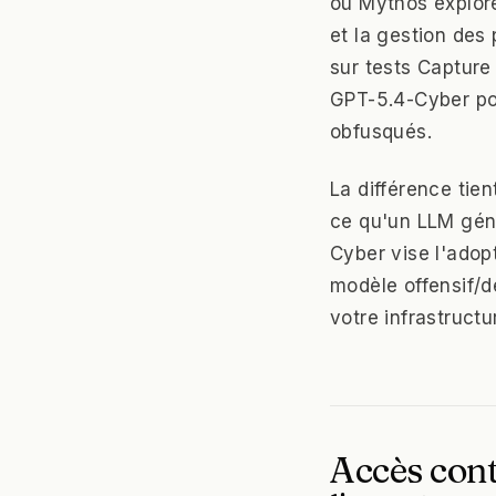
où Mythos explore
et la gestion des 
sur tests Captur
GPT-5.4-Cyber pou
obfusqués.
La différence tien
ce qu'un LLM géné
Cyber vise l'adopt
modèle offensif/dé
votre infrastructu
Accès cont