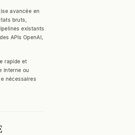
tise avancée en
ltats bruts,
ipelines existants
à des APIs OpenAI,
e rapide et
e interne ou
nce nécessaires
E