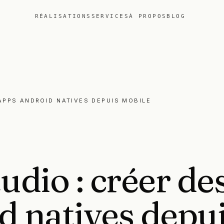
RÉALISATIONS
SERVICES
À PROPOS
BLOG
APPS ANDROID NATIVES DEPUIS MOBILE
tudio
:
créer
de
d
natives
depu