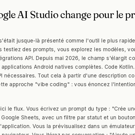
gle AI Studio change pour le p
s'était jusque-là présenté comme l'outil le plus rapid
 testiez des prompts, vous explorez les modèles, v
égrations API. Depuis mai 2026, le champ s'élargit c
s applications Android natives complètes. Code Kotlin
I nécessaires. Tout cela à partir d'une description co
tte approche "vibe coding" : vous énoncez l'intention
ci le flux. Vous écrivez un prompt du type : "Crée un
Google Sheets, avec un filtre par statut et un bouton
l'application. Vous la prévisualisez dans un émulateu
navigateur. Vous itérez par conversation : "Ajoute un