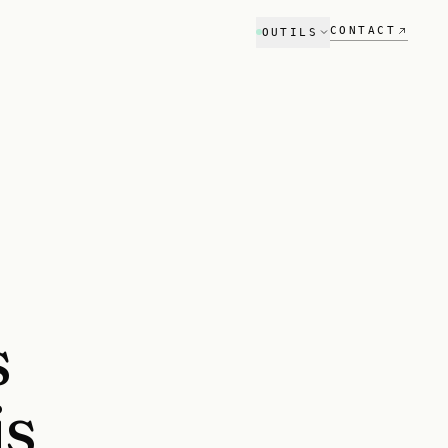
CONTACT
OUTILS
Audit SEO
Référencement Google
Audit GEO
Visibilité ChatGPT & Perplexity
Scanner stack tech
NOUVEAU
Compare ton stack vs concurrent
Estimateur
s
Budget projet en 2 min
is