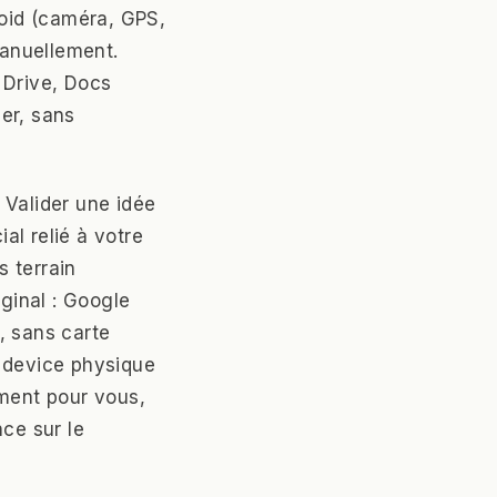
roid (caméra, GPS,
anuellement.
 Drive, Docs
er, sans
 Valider une idée
al relié à votre
s terrain
ginal : Google
, sans carte
n device physique
ement pour vous,
nce sur le