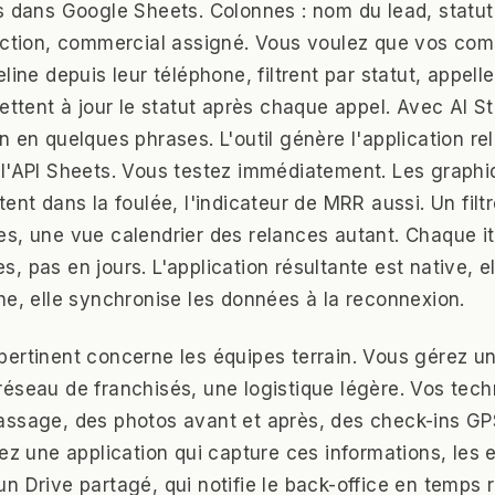
s dans Google Sheets. Colonnes : nom du lead, statut
raction, commercial assigné. Vous voulez que vos co
line depuis leur téléphone, filtrent par statut, appell
mettent à jour le statut après chaque appel. Avec AI S
 en quelques phrases. L'outil génère l'application rel
l'API Sheets. Vous testez immédiatement. Les graph
tent dans la foulée, l'indicateur de MRR aussi. Un fil
s, une vue calendrier des relances autant. Chaque it
, pas en jours. L'application résultante est native, e
he, elle synchronise les données à la reconnexion.
ertinent concerne les équipes terrain. Vous gérez 
éseau de franchisés, une logistique légère. Vos tec
assage, des photos avant et après, des check-ins GP
lez une application qui capture ces informations, les 
 Drive partagé, qui notifie le back-office en temps r