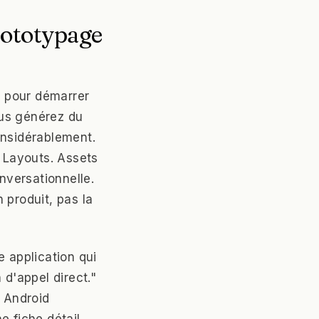
rototypage
e pour démarrer
ous générez du
onsidérablement.
. Layouts. Assets
nversationnelle.
 produit, pas la
e application qui
 d'appel direct."
r Android
e fiche détail