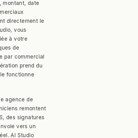
, montant, date
mmerciaux
ent directement le
tudio, vous
iée à votre
iques de
tre par commercial
ération prend du
lle fonctionne
une agence de
hniciens remontent
S, des signatures
envoie vers un
éel. AI Studio