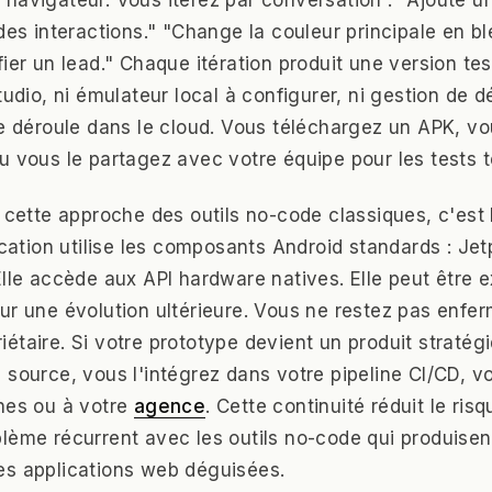
des interactions." "Change la couleur principale en bl
fier un lead." Chaque itération produit une version te
Studio, ni émulateur local à configurer, ni gestion de
e déroule dans le cloud. Vous téléchargez un APK, vou
u vous le partagez avec votre équipe pour les tests t
e cette approche des outils no-code classiques, c'est
lication utilise les composants Android standards : J
Elle accède aux API hardware natives. Elle peut être 
ur une évolution ultérieure. Vous ne restez pas enfe
étaire. Si votre prototype devient un produit stratég
 source, vous l'intégrez dans votre pipeline CI/CD, vo
nes ou à votre
agence
. Cette continuité réduit le ris
lème récurrent avec les outils no-code qui produise
es applications web déguisées.