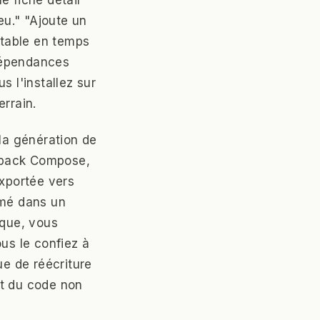
eu." "Ajoute un
stable en temps
 dépendances
s l'installez sur
errain.
 la génération de
etpack Compose,
exportée vers
rmé dans un
ique, vous
us le confiez à
que de réécriture
nt du code non