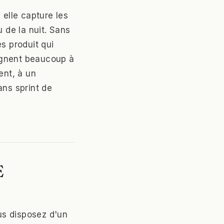
 elle capture les
 de la nuit. Sans
s produit qui
agnent beaucoup à
ent, à un
ans sprint de
E
us disposez d'un