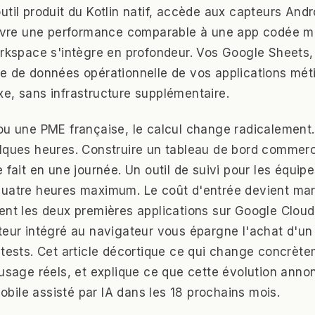
util produit du Kotlin natif, accède aux capteurs And
élivre une performance comparable à une app codée m
orkspace s'intègre en profondeur. Vos Google Sheets,
e de données opérationnelle de vos applications méti
e, sans infrastructure supplémentaire.
ou une PME française, le calcul change radicalement.
lques heures. Construire un tableau de bord commerci
 fait en une journée. Un outil de suivi pour les équipe
quatre heures maximum. Le coût d'entrée devient mar
ent les deux premières applications sur Google Cloud
teur intégré au navigateur vous épargne l'achat d'u
 tests. Cet article décortique ce qui change concrèt
'usage réels, et explique ce que cette évolution anno
ile assisté par IA dans les 18 prochains mois.