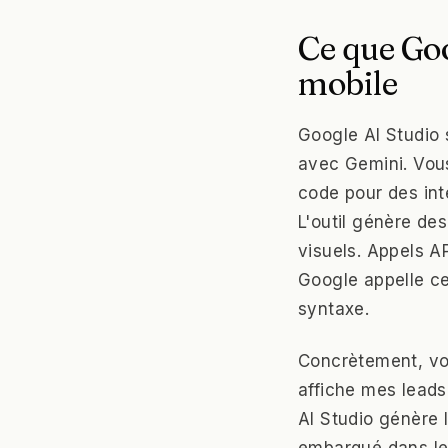
Ce que Goo
mobile
Google AI Studio 
avec Gemini. Vous
code pour des int
L'outil génère de
visuels. Appels AP
Google appelle ce
syntaxe.
Concrètement, voi
affiche mes leads 
AI Studio génère 
embarqué dans le 